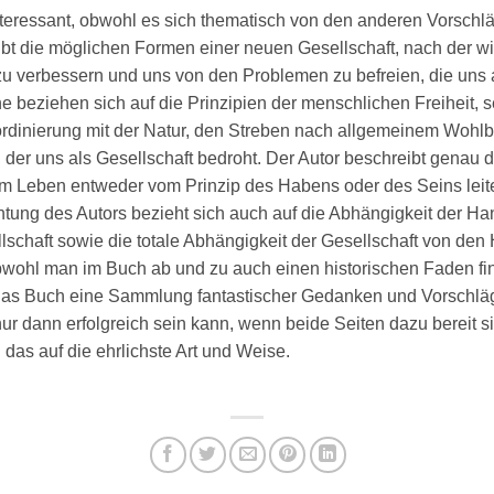
nteressant, obwohl es sich thematisch von den anderen Vorschl
ibt die möglichen Formen einer neuen Gesellschaft, nach der wir
 verbessern und uns von den Problemen zu befreien, die uns al
e beziehen sich auf die Prinzipien der menschlichen Freiheit, 
rdinierung mit der Natur, den Streben nach allgemeinem Wohlb
er uns als Gesellschaft bedroht. Der Autor beschreibt genau 
hrem Leben entweder vom Prinzip des Habens oder des Seins leit
tung des Autors bezieht sich auch auf die Abhängigkeit der H
lschaft sowie die totale Abhängigkeit der Gesellschaft von de
wohl man im Buch ab und zu auch einen historischen Faden fin
ist das Buch eine Sammlung fantastischer Gedanken und Vorschlä
nur dann erfolgreich sein kann, wenn beide Seiten dazu bereit s
as auf die ehrlichste Art und Weise.