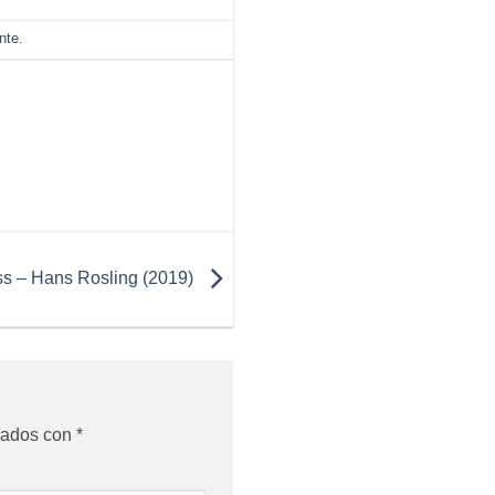
nte
.
ss – Hans Rosling (2019)
cados con
*