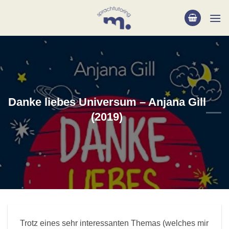
Saltar
al
contenido
Danke liebes Universum – Anjana Gill
(2019)
Trotz eines sehr interessanten Themas (welches mir