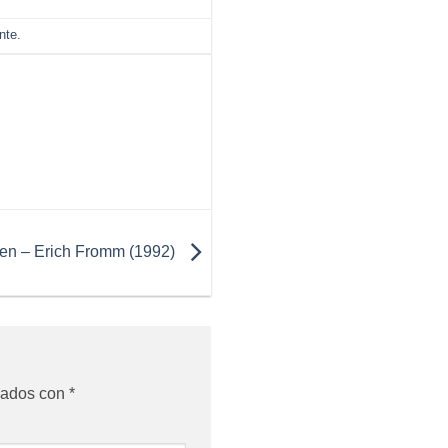
nte
.
en – Erich Fromm (1992)
cados con
*