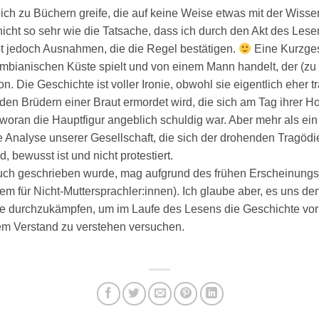
ich zu Büchern greife, die auf keine Weise etwas mit der Wisse
cht so sehr wie die Tatsache, dass ich durch den Akt des Les
t jedoch Ausnahmen, die die Regel bestätigen.
Eine Kurzges
umbianischen Küste spielt und von einem Mann handelt, der (z
avon. Die Geschichte ist voller Ironie, obwohl sie eigentlich eher
den Brüdern einer Braut ermordet wird, die sich am Tag ihrer Ho
 woran die Hauptfigur angeblich schuldig war. Aber mehr als ei
 Analyse unserer Gesellschaft, die sich der drohenden Tragödie,
, bewusst ist und nicht protestiert.
Buch geschrieben wurde, mag aufgrund des frühen Erscheinungs
lem für Nicht-Muttersprachler:innen). Ich glaube aber, es uns de
he durchzukämpfen, um im Laufe des Lesens die Geschichte vor
 dem Verstand zu verstehen versuchen.