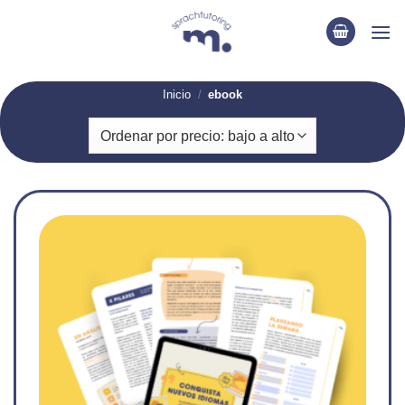
Saltar
al
contenido
Inicio
/
ebook